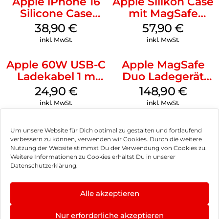
Apple iPhone 16
Apple Silikon Case
Silicone Case
mit MagSafe
MagSafe
iPhone 14 Pro
38,90
€
57,90
€
Ultramarine
(PRODUCT)RED
inkl. MwSt.
inkl. MwSt.
Apple 60W USB-C
Apple MagSafe
Ladekabel 1 m
Duo Ladegerät
Weiß
Weiß
24,90
€
148,90
€
inkl. MwSt.
inkl. MwSt.
Um unsere Website für Dich optimal zu gestalten und fortlaufend
verbessern zu können, verwenden wir Cookies. Durch die weitere
Nutzung der Website stimmst Du der Verwendung von Cookies zu.
Impressum
Weitere Informationen zu Cookies erhältst Du in unserer
Datenschutzerklärung.
AGB
Datenschutz
Alle akzeptieren
Vertrag widerrufen
Nur erforderliche akzeptieren