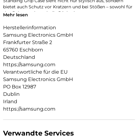
Standing Grip Case sieht nicht nur stylisch aus, sondern
bietet auch Schutz vor Kratzern und bei Stößen – sowohl für
den Rahmen als auch die Rückseite.
Mehr lesen
Herstellerinformation
Samsung Electronics GmbH
Frankfurter Straße 2
65760 Eschborn
Deutschland
https://samsung.com
Verantwortliche für die EU
Samsung Electronics GmbH
PO Box 12987
Dublin
Irland
https://samsung.com
Verwandte Services