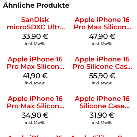
Ähnliche Produkte
SanDisk
Apple iPhone 16
microSDXC Ultra
Pro Max Silicone
128 GB + Adapter
Case MagSafe
33,90
€
47,90
€
Mobile
Black
inkl. MwSt.
inkl. MwSt.
Apple iPhone 16
Apple iPhone 16
Pro Max Silicone
Pro Silicone Case
Case MagSafe
MagSafe Stone
41,90
€
55,90
€
Ultramarine
Gray
inkl. MwSt.
inkl. MwSt.
Apple iPhone 16
Apple iPhone 16
Pro Max Silicone
Silicone Case
Case MagSafe
MagSafe Fuchsia
34,90
€
31,90
€
Denim
inkl. MwSt.
inkl. MwSt.