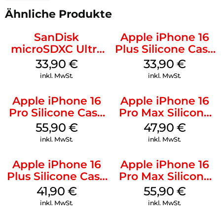
Ähnliche Produkte
SanDisk
Apple iPhone 16
microSDXC Ultra
Plus Silicone Case
128 GB + Adapter
MagSafe Lake
33,90
€
33,90
€
Mobile
Green
inkl. MwSt.
inkl. MwSt.
Apple iPhone 16
Apple iPhone 16
Pro Silicone Case
Pro Max Silicone
MagSafe Stone
Case MagSafe
55,90
€
47,90
€
Gray
Black
inkl. MwSt.
inkl. MwSt.
Apple iPhone 16
Apple iPhone 16
Plus Silicone Case
Pro Max Silicone
MagSafe Stone
Case MagSafe
41,90
€
55,90
€
Gray
Stone Gray
inkl. MwSt.
inkl. MwSt.