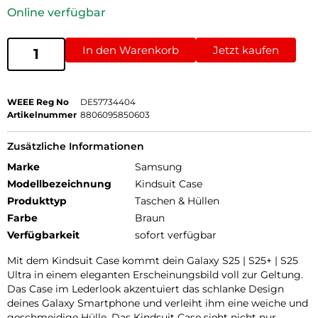
Online verfügbar
In den Warenkorb
Jetzt kaufen
WEEE Reg No
DE57734404
Artikelnummer
8806095850603
Zusätzliche Informationen
Marke
Samsung
Modellbezeichnung
Kindsuit Case
Produkttyp
Taschen & Hüllen
Farbe
Braun
Verfügbarkeit
sofort verfügbar
Mit dem Kindsuit Case kommt dein Galaxy S25 | S25+ | S25
Ultra in einem eleganten Erscheinungsbild voll zur Geltung.
Das Case im Lederlook akzentuiert das schlanke Design
deines Galaxy Smartphone und verleiht ihm eine weiche und
geschmeidige Hülle. Das Kindsuit Case sieht nicht nur