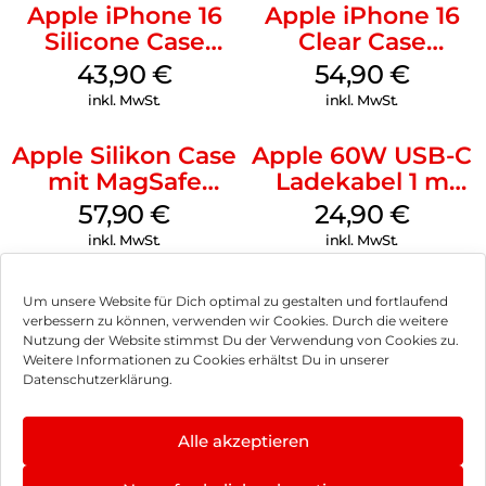
Apple iPhone 16
Apple iPhone 16
Silicone Case
Clear Case
MagSafe Plum
MagSafe
43,90
€
54,90
€
Transparent
inkl. MwSt.
inkl. MwSt.
Apple Silikon Case
Apple 60W USB-C
mit MagSafe
Ladekabel 1 m
iPhone 14 Pro
Weiß
57,90
€
24,90
€
(PRODUCT)RED
inkl. MwSt.
inkl. MwSt.
Um unsere Website für Dich optimal zu gestalten und fortlaufend
verbessern zu können, verwenden wir Cookies. Durch die weitere
Nutzung der Website stimmst Du der Verwendung von Cookies zu.
Impressum
Weitere Informationen zu Cookies erhältst Du in unserer
Datenschutzerklärung.
AGB
Datenschutz
Alle akzeptieren
Vertrag widerrufen