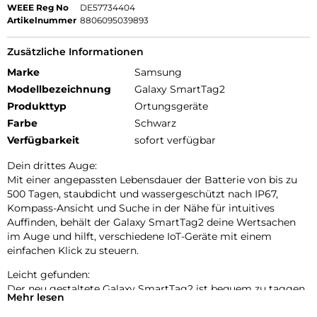
WEEE Reg No
DE57734404
Artikelnummer
8806095039893
Zusätzliche Informationen
Marke
Samsung
Modellbezeichnung
Galaxy SmartTag2
Produkttyp
Ortungsgeräte
Farbe
Schwarz
Verfügbarkeit
sofort verfügbar
Dein drittes Auge:
Mit einer angepassten Lebensdauer der Batterie von bis zu
500 Tagen, staubdicht und wassergeschützt nach IP67,
Kompass-Ansicht und Suche in der Nähe für intuitives
Auffinden, behält der Galaxy SmartTag2 deine Wertsachen
im Auge und hilft, verschiedene IoT-Geräte mit einem
einfachen Klick zu steuern.
Leicht gefunden:
Der neu gestaltete Galaxy SmartTag2 ist bequem zu taggen
Mehr lesen
und zu tragen. Er ist staubdicht und wassergeschützt nach