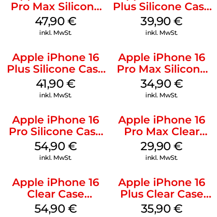
Pro Max Silicone
Plus Silicone Case
Case MagSafe
MagSafe Plum
47,90
€
39,90
€
Black
inkl. MwSt.
inkl. MwSt.
Apple iPhone 16
Apple iPhone 16
Plus Silicone Case
Pro Max Silicone
MagSafe Stone
Case MagSafe
41,90
€
34,90
€
Gray
Denim
inkl. MwSt.
inkl. MwSt.
Apple iPhone 16
Apple iPhone 16
Pro Silicone Case
Pro Max Clear
MagSafe Black
Case MagSafe
54,90
€
29,90
€
Transparent
inkl. MwSt.
inkl. MwSt.
Apple iPhone 16
Apple iPhone 16
Clear Case
Plus Clear Case
MagSafe
MagSafe
54,90
€
35,90
€