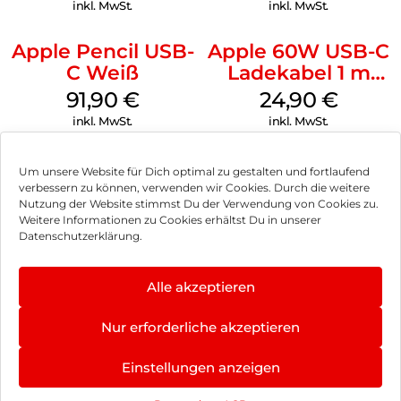
Transparent
Transparent
inkl. MwSt.
inkl. MwSt.
Apple Pencil USB-
Apple 60W USB-C
C Weiß
Ladekabel 1 m
Weiß
91,90
€
24,90
€
inkl. MwSt.
inkl. MwSt.
Um unsere Website für Dich optimal zu gestalten und fortlaufend
verbessern zu können, verwenden wir Cookies. Durch die weitere
Nutzung der Website stimmst Du der Verwendung von Cookies zu.
Impressum
Weitere Informationen zu Cookies erhältst Du in unserer
Datenschutzerklärung.
AGB
Datenschutz
Alle akzeptieren
Vertrag widerrufen
Nur erforderliche akzeptieren
Hinweis zur Batterieentsorgung
Einstellungen anzeigen
Newsletter