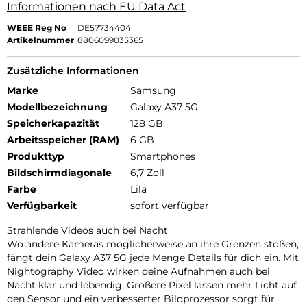
Informationen nach EU Data Act
WEEE Reg No
DE57734404
Artikelnummer
8806099035365
Zusätzliche Informationen
Marke
Samsung
Modellbezeichnung
Galaxy A37 5G
Speicherkapazität
128 GB
Arbeitsspeicher (RAM)
6 GB
Produkttyp
Smartphones
Bildschirmdiagonale
6,7 Zoll
Farbe
Lila
Verfügbarkeit
sofort verfügbar
Strahlende Videos auch bei Nacht
Wo andere Kameras möglicherweise an ihre Grenzen stoßen,
fängt dein Galaxy A37 5G jede Menge Details für dich ein. Mit
Nightography Video wirken deine Aufnahmen auch bei
Nacht klar und lebendig. Größere Pixel lassen mehr Licht auf
den Sensor und ein verbesserter Bildprozessor sorgt für