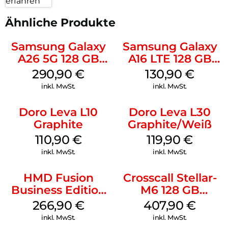
erfahren
Ähnliche Produkte
Samsung Galaxy
Samsung Galaxy
A26 5G 128 GB
A16 LTE 128 GB
White
Black
290,90
€
130,90
€
inkl. MwSt.
inkl. MwSt.
Doro Leva L10
Doro Leva L30
Graphite
Graphite/Weiß
110,90
€
119,90
€
inkl. MwSt.
inkl. MwSt.
HMD Fusion
Crosscall Stellar-
Business Edition
M6 128 GB
256 GB Grey
Schwarz
266,90
€
407,90
€
inkl. MwSt.
inkl. MwSt.