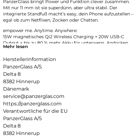
PanzerGlass bringt Power und Funktion clever zusammen.
Mit nur 11 mm ist sie superdünn, aber ultra stabil. Der
integrierte Standfuß macht’s easy, dein Phone aufzustellen –
egal ob zum Netflixen, Zocken oder Chatten.
empower me. Anytime. Anywhere:
15W magnetisches Qi2 Wireless Charging + 20W USB-C
Output = bis zu 80 % mehr Akku für unterwegs. Andocken,
Mehr lesen
laden, weitermachen – ganz ohne Kabelsalat. Und das Beste:
Gefertigt aus recyceltem Aluminium, ganz ohne
Herstellerinformation
Plastikverpackung.
PanzerGlass A/S
Delta 8
8382 Hinnerup
Dänemark
service@panzerglas.com
https://panzerglass.com
Verantwortliche für die EU
PanzerGlass A/S
Delta 8
8382 Hinnerup