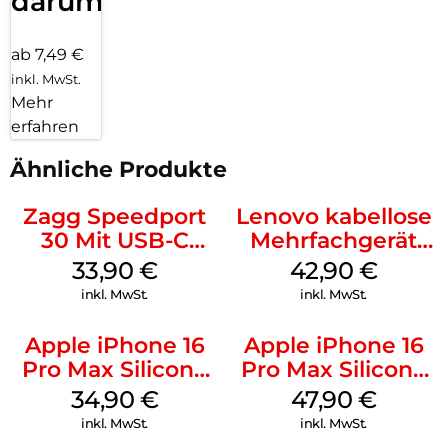
darum!
ab 7,49 €
inkl. MwSt.
Mehr
erfahren
Ähnliche Produkte
Zagg Speedport
Lenovo kabellose
30 Mit USB-C
Mehrfachgerät
Kabel Weiß
Luna Grey
33,90
€
42,90
€
inkl. MwSt.
inkl. MwSt.
Apple iPhone 16
Apple iPhone 16
Pro Max Silicone
Pro Max Silicone
Case MagSafe
Case MagSafe
34,90
€
47,90
€
Denim
Black
inkl. MwSt.
inkl. MwSt.