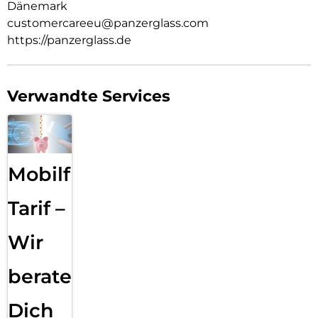
Dänemark
customercareeu@panzerglass.com
https://panzerglass.de
Verwandte Services
Mobilfunk
Tarif –
Wir
beraten
Dich