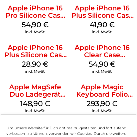
Apple iPhone 16
Apple iPhone 16
Pro Silicone Case
Plus Silicone Case
MagSafe Black
MagSafe Stone
54,90
€
41,90
€
Gray
inkl. MwSt.
inkl. MwSt.
Apple iPhone 16
Apple iPhone 16
Plus Silicone Case
Clear Case
MagSafe Black
MagSafe
28,90
€
54,90
€
Transparent
inkl. MwSt.
inkl. MwSt.
Apple MagSafe
Apple Magic
Duo Ladegerät
Keyboard Folio
Weiß
iPad 10.9″ (10.Gen.)
148,90
€
293,90
€
Weiß
inkl. MwSt.
inkl. MwSt.
Um unsere Website für Dich optimal zu gestalten und fortlaufend
verbessern zu können, verwenden wir Cookies. Durch die weitere