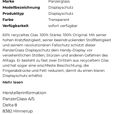
Marke
Panzerglass
Modellbezeichnung
Displayschutz
Produkttyp
Displayschutz
Farbe
Transparent
Verfügbarkeit
sofort verfügbar
60% recyceltes Glas. 100% Stärke. 100% Original. Mit seiner
hohen Kratzfestigkeit, seiner beeindruckenden Stoßfestigkeit
und seinem revolutionären Fallschutz schützt dieser
PanzerGlass Displayschutz dein Handy-Display vor
versehentlichen Stößen, Stürzen und anderen Gefahren des
Alltags. Er besteht zu fast zwei Dritteln aus recyceltem Glas
und hat sogar eine wischfeste Beschichtung, die
Fingerabdrücke und Fett reduziert, damit du einen klaren
Displayschutz erhältst.
Mehr lesen
Mit dem beiliegenden EasyAligner aus 100 % recyceltem
Plastik ist die Installation ein Kinderspiel (im Ernst!). Um es
Herstellerinformation
noch einfacher zu machen, haben wir eine Schritt-für-
PanzerGlass A/S
Schritt-Anleitung und einen QR-Code für den schnellen
Zugriff auf unser Online-Anleitungsvideo beigefügt. Und
Delta 8
denk dran: Einmal installiert, musst du nie wieder befürchten,
8382 Hinnerup