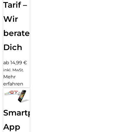
Hülle mit PanzerGlass PicturePerfect oder Hoops.
Tarif –
Reduktion von 2022-2024 gemessen durch Vergleich
ausgewählter Produkte aus dem PanzerGlass Kernsortiment.
Wir
beraten
Dich
ab 14,99 €
inkl. MwSt.
Mehr
erfahren
Smartphone
App