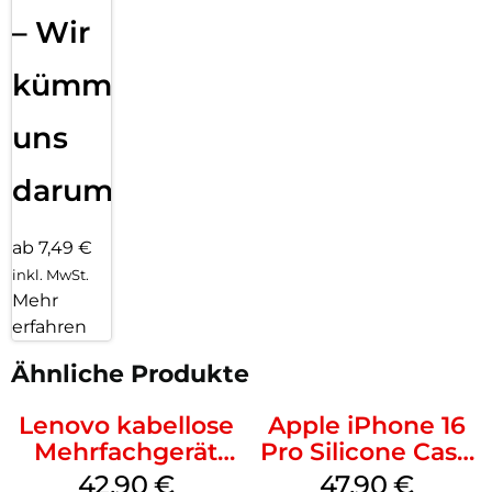
– Wir
kümmern
uns
darum!
ab 7,49 €
inkl. MwSt.
Mehr
erfahren
Ähnliche Produkte
Lenovo kabellose
Apple iPhone 16
Mehrfachgerät
Pro Silicone Case
Luna Grey
MagSafe Denim
42,90
€
47,90
€