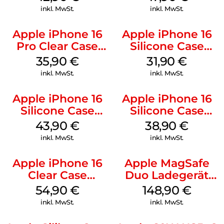
inkl. MwSt.
inkl. MwSt.
Apple iPhone 16
Apple iPhone 16
Pro Clear Case
Silicone Case
MagSafe
MagSafe Fuchsia
35,90
€
31,90
€
Transparent
inkl. MwSt.
inkl. MwSt.
Apple iPhone 16
Apple iPhone 16
Silicone Case
Silicone Case
MagSafe Plum
MagSafe
43,90
€
38,90
€
Ultramarine
inkl. MwSt.
inkl. MwSt.
Apple iPhone 16
Apple MagSafe
Clear Case
Duo Ladegerät
MagSafe
Weiß
54,90
€
148,90
€
Transparent
inkl. MwSt.
inkl. MwSt.