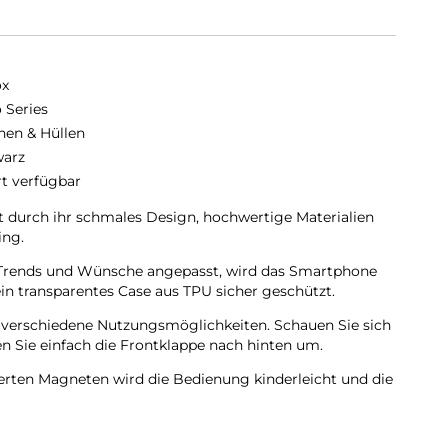
ox
o Series
hen & Hüllen
arz
rt verfügbar
t durch ihr schmales Design, hochwertige Materialien
ing.
en Trends und Wünsche angepasst, wird das Smartphone
in transparentes Case aus TPU sicher geschützt.
t verschiedene Nutzungsmöglichkeiten. Schauen Sie sich
 Sie einfach die Frontklappe nach hinten um.
ierten Magneten wird die Bedienung kinderleicht und die
ungewollt.
pe wird diese ebenfalls durch die Magneten auf der