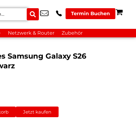
Termin Buchen
e
Netzwerk & Router
Zubehör
ies Samsung Galaxy S26
warz
korb
Jetzt kaufen