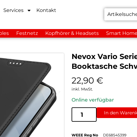
Services
Kontakt
bles
Festnetz
Kopfhörer & Headsets
Smart Hom
Nevox Vario Ser
Booktasche Sch
22,90
€
inkl. MwSt.
Online verfügbar
In den Waren
WEEE Reg No
DE68545399