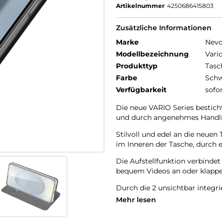
Artikelnummer
4250686415803
Zusätzliche Informationen
Marke
Nev
Modellbezeichnung
Vari
Produkttyp
Tasc
Farbe
Schw
Verfügbarkeit
sofo
Die neue VARIO Series bestich
und durch angenehmes Handl
Stilvoll und edel an die neu
im Inneren der Tasche, durch e
Die Aufstellfunktion verbinde
bequem Videos an oder klappen
Durch die 2 unsichtbar integr
Schutzhülle öffnet sich nicht 
Mehr lesen
Beim Umklappen der Frontklap