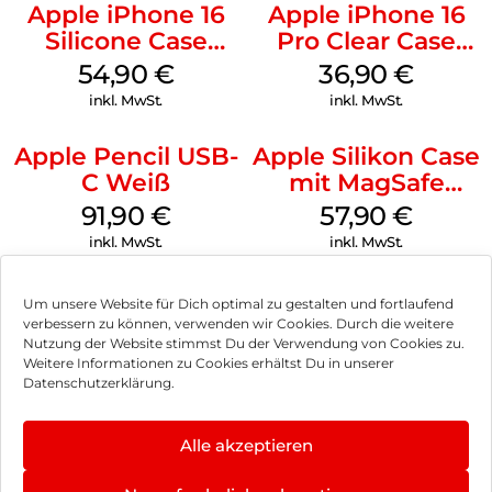
Apple iPhone 16
Apple iPhone 16
Silicone Case
Pro Clear Case
MagSafe Black
MagSafe
54,90
€
36,90
€
Transparent
inkl. MwSt.
inkl. MwSt.
Apple Pencil USB-
Apple Silikon Case
C Weiß
mit MagSafe
iPhone 14 Pro
91,90
€
57,90
€
(PRODUCT)RED
inkl. MwSt.
inkl. MwSt.
Um unsere Website für Dich optimal zu gestalten und fortlaufend
verbessern zu können, verwenden wir Cookies. Durch die weitere
Nutzung der Website stimmst Du der Verwendung von Cookies zu.
Impressum
Weitere Informationen zu Cookies erhältst Du in unserer
Datenschutzerklärung.
AGB
Datenschutz
Alle akzeptieren
Vertrag widerrufen