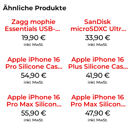
Ähnliche Produkte
Zagg mophie
SanDisk
Essentials USB-C-
microSDXC Ultra
20W Charger PD
128 GB + Adapter
19,90
€
33,90
€
Weiß
Mobile
inkl. MwSt.
inkl. MwSt.
Apple iPhone 16
Apple iPhone 16
Pro Silicone Case
Plus Silicone Case
MagSafe Black
MagSafe Stone
54,90
€
41,90
€
Gray
inkl. MwSt.
inkl. MwSt.
Apple iPhone 16
Apple iPhone 16
Pro Max Silicone
Pro Max Silicone
Case MagSafe
Case MagSafe
55,90
€
47,90
€
Stone Gray
Black
inkl. MwSt.
inkl. MwSt.