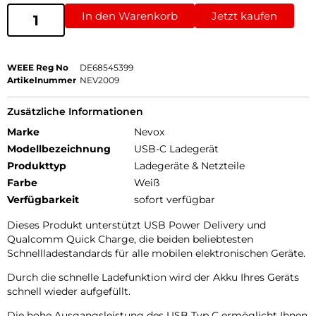
In den Warenkorb
Jetzt kaufen
WEEE Reg No
DE68545399
Artikelnummer
NEV2009
Zusätzliche Informationen
Marke
Nevox
Modellbezeichnung
USB-C Ladegerät
Produkttyp
Ladegeräte & Netzteile
Farbe
Weiß
Verfügbarkeit
sofort verfügbar
Dieses Produkt unterstützt USB Power Delivery und
Qualcomm Quick Charge, die beiden beliebtesten
Schnellladestandards für alle mobilen elektronischen Geräte.
Durch die schnelle Ladefunktion wird der Akku Ihres Geräts
schnell wieder aufgefüllt.
Die hohe Ausgangsleistung des USB Typ C ermöglicht Ihnen