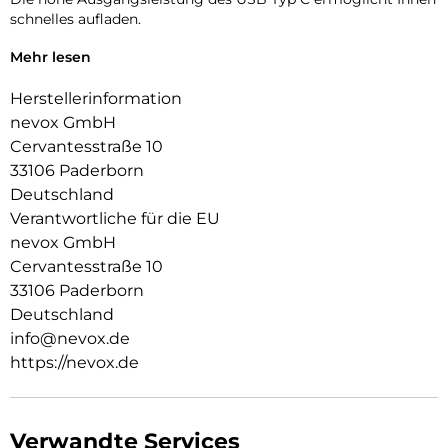
schnelles aufladen.
Bitte beachten Sie, dass Sie für dieses Ladegerät
Mehr lesen
entsprechende Kabel benötigen, die für solche Leistungen
ausgelegt sind.
Herstellerinformation
nevox GmbH
Minderwertige Kabel können die Ladeleistung
Cervantesstraße 10
beeinträchtigen und sogar gefährlich werden.
33106 Paderborn
Deutschland
Verantwortliche für die EU
nevox GmbH
Cervantesstraße 10
33106 Paderborn
Deutschland
info@nevox.de
https://nevox.de
Verwandte Services