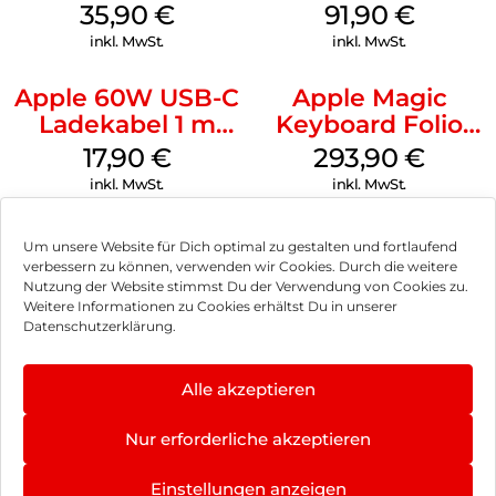
MagSafe
35,90
€
91,90
€
Transparent
inkl. MwSt.
inkl. MwSt.
Apple 60W USB-C
Apple Magic
Ladekabel 1 m
Keyboard Folio
Weiß
iPad 10.9″ (10.Gen.)
17,90
€
293,90
€
Weiß
inkl. MwSt.
inkl. MwSt.
Um unsere Website für Dich optimal zu gestalten und fortlaufend
verbessern zu können, verwenden wir Cookies. Durch die weitere
Nutzung der Website stimmst Du der Verwendung von Cookies zu.
Impressum
Weitere Informationen zu Cookies erhältst Du in unserer
Datenschutzerklärung.
AGB
Datenschutz
Alle akzeptieren
Vertrag widerrufen
Nur erforderliche akzeptieren
Hinweis zur Batterieentsorgung
Einstellungen anzeigen