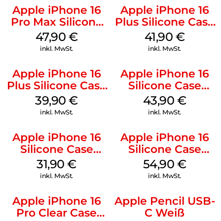
Apple iPhone 16
Apple iPhone 16
Pro Max Silicone
Plus Silicone Case
Case MagSafe
MagSafe Stone
47,90
€
41,90
€
Black
Gray
inkl. MwSt.
inkl. MwSt.
Apple iPhone 16
Apple iPhone 16
Plus Silicone Case
Silicone Case
MagSafe Plum
MagSafe Plum
39,90
€
43,90
€
inkl. MwSt.
inkl. MwSt.
Apple iPhone 16
Apple iPhone 16
Silicone Case
Silicone Case
MagSafe Fuchsia
MagSafe Lake
31,90
€
54,90
€
Green
inkl. MwSt.
inkl. MwSt.
Apple iPhone 16
Apple Pencil USB-
Pro Clear Case
C Weiß