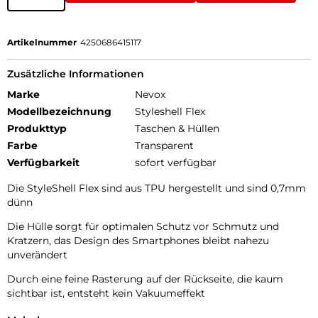
Artikelnummer
4250686415117
Zusätzliche Informationen
Marke
Nevox
Modellbezeichnung
Styleshell Flex
Produkttyp
Taschen & Hüllen
Farbe
Transparent
Verfügbarkeit
sofort verfügbar
Die StyleShell Flex sind aus TPU hergestellt und sind 0,7mm
dünn
Die Hülle sorgt für optimalen Schutz vor Schmutz und
Kratzern, das Design des Smartphones bleibt nahezu
unverändert
Durch eine feine Rasterung auf der Rückseite, die kaum
sichtbar ist, entsteht kein Vakuumeffekt
Alle Tasten und Ecken werden geschützt, zudem ist für die