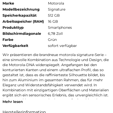
Marke
Motorola
Modellbezeichnung
Signature
Speicherkapazität
512 GB
Arbeitsspeicher (RAM)
16 GB
Produkttyp
Smartphones
Bildschirmdiagonale
6,78 Zoll
Farbe
Grün
Verfügbarkeit
sofort verfügbar
Wir präsentieren die brandneue motorola signature-Serie –
eine sinnvolle Kombination aus Technologie und Design, die
die Motorola-DNA widerspiegelt. Angefangen bei den
konturierten Kanten und einem ultraflachen Profil, das so
gestaltet ist, dass es die raffinierteste Silhouette bildet, bis
hin zum Aluminium im gesamten Rahmen, das für mehr
Eleganz und Widerstandsfähigkeit verwendet wird. In
Kombination mit einzigartigen Oberflächen und Materialien
ergibt sich ein sensorisches Erlebnis, das unvergleichlich ist.
Im Inneren bieten motorola signature-Geräte ultimative
Mehr lesen
Leistung, die mit dem DXOMARK Gold Label für höchste
Standards in Sachen Bildqualität ausgezeichnet wurde. Mit
Herstellerinformation