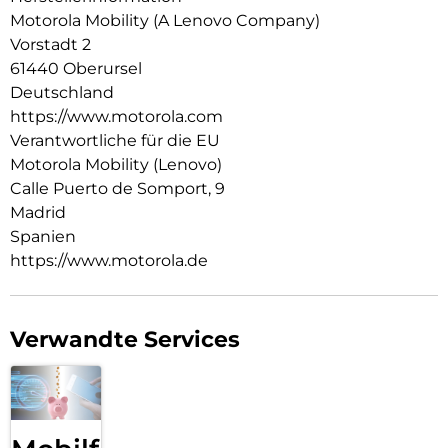
Sony LYTIA-Sensoren, Dolby Vision-Aufnahme und dem
Motorola Mobility (A Lenovo Company)
Snapdragon 8 Gen 5 Prozessor der nächsten Generation hast
Vorstadt 2
du die nötige Leistung, um Momente wie nie zuvor
61440 Oberursel
einzufangen. Mit exklusiven, maßgeschneiderten Services
und bis zu sieben Jahren Betriebssystem- und
Deutschland
Sicherheitsupdates wird dein Gesamterlebnis aufgewertet.1
https://www.motorola.com
Erwarte das Beste von motorola signature
Verantwortliche für die EU
Motorola Mobility (Lenovo)
Calle Puerto de Somport, 9
Madrid
Spanien
https://www.motorola.de
Verwandte Services