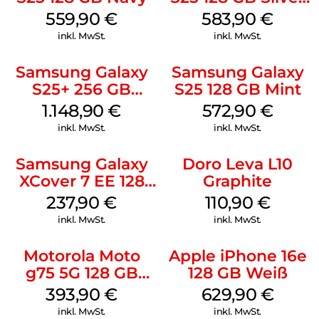
Shadow
559,90
€
583,90
€
inkl. MwSt.
inkl. MwSt.
Samsung Galaxy
Samsung Galaxy
S25+ 256 GB
S25 128 GB Mint
Icyblue
1.148,90
€
572,90
€
inkl. MwSt.
inkl. MwSt.
Samsung Galaxy
Doro Leva L10
XCover 7 EE 128
Graphite
GB Black
237,90
€
110,90
€
inkl. MwSt.
inkl. MwSt.
Motorola Moto
Apple iPhone 16e
g75 5G 128 GB
128 GB Weiß
Charcoal Gray
393,90
€
629,90
€
inkl. MwSt.
inkl. MwSt.