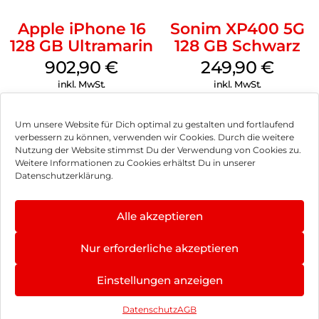
Apple iPhone 16
Sonim XP400 5G
128 GB Ultramarin
128 GB Schwarz
902,90
€
249,90
€
inkl. MwSt.
inkl. MwSt.
Um unsere Website für Dich optimal zu gestalten und fortlaufend
verbessern zu können, verwenden wir Cookies. Durch die weitere
Nutzung der Website stimmst Du der Verwendung von Cookies zu.
Impressum
Weitere Informationen zu Cookies erhältst Du in unserer
Datenschutzerklärung.
AGB
Datenschutz
Alle akzeptieren
Vertrag widerrufen
Nur erforderliche akzeptieren
Hinweis zur Batterieentsorgung
Einstellungen anzeigen
Newsletter
Datenschutz
AGB
©
2026
, Brodos AG – All Rights Reserved.