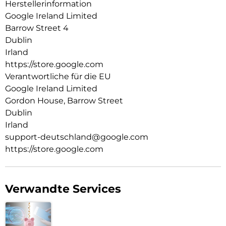
Herstellerinformation
Akkugesundheit mit zunehmendem Alter des Akkus zu
Google Ireland Limited
erhalten. Unter g.co/pixel/battery tests und
Barrow Street 4
g.co/pixel/batteryhealth findest du weitere Informationen.
Dublin
Irland
https://store.google.com
Verantwortliche für die EU
Google Ireland Limited
Gordon House, Barrow Street
Dublin
Irland
support-deutschland@google.com
https://store.google.com
Verwandte Services