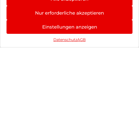
594,90
€
266,90
€
inkl. MwSt.
inkl. MwSt.
Nur erforderliche akzeptieren
Google Pixel 9a 128
Apple iPhone 16
Einstellungen anzeigen
GB Obsidian
128 GB Schwarz
383,90
€
829,90
€
Datenschutz
AGB
inkl. MwSt.
inkl. MwSt.
Impressum
AGB
Datenschutz
Vertrag widerrufen
Hinweis zur Batterieentsorgung
Newsletter