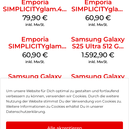
Emporia
Emporia
SIMPLICITYglam.4G
SIMPLICITYglam
Schwarz
Schwarz
79,90
€
60,90
€
inkl. MwSt.
inkl. MwSt.
Emporia
Samsung Galaxy
SIMPLICITYglam
S25 Ultra 512 GB
Weiss
Titanium
60,90
€
1.592,90
€
Silverblue
inkl. MwSt.
inkl. MwSt.
Samsung Galaxy
Samsung Galaxy
S25 128 GB Mint
S25 256 GB
Icyblue
635,90
€
975,90
€
Um unsere Website für Dich optimal zu gestalten und fortlaufend
verbessern zu können, verwenden wir Cookies. Durch die weitere
inkl. MwSt.
inkl. MwSt.
Nutzung der Website stimmst Du der Verwendung von Cookies zu.
Weitere Informationen zu Cookies erhältst Du in unserer
Datenschutzerklärung.
Samsung Galaxy
HMD Fusion
S25 128 GB Silver
Business Edition
Shadow
256 GB Grey
Alle akzeptieren