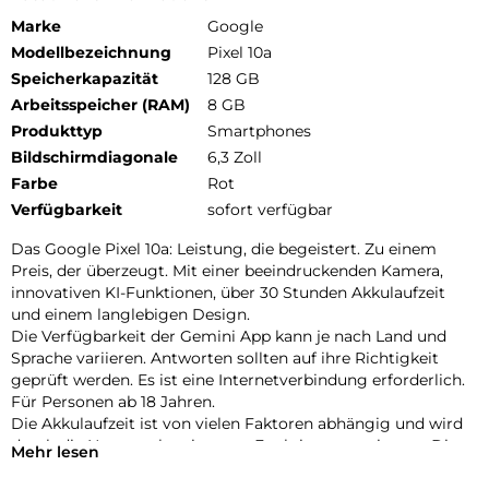
Marke
Google
Modellbezeichnung
Pixel 10a
Speicherkapazität
128 GB
Arbeitsspeicher (RAM)
8 GB
Produkttyp
Smartphones
Bildschirmdiagonale
6,3 Zoll
Farbe
Rot
Verfügbarkeit
sofort verfügbar
Das Google Pixel 10a: Leistung, die begeistert. Zu einem
Preis, der überzeugt. Mit einer beeindruckenden Kamera,
innovativen KI-Funktionen, über 30 Stunden Akkulaufzeit
und einem langlebigen Design.
Die Verfügbarkeit der Gemini App kann je nach Land und
Sprache variieren. Antworten sollten auf ihre Richtigkeit
geprüft werden. Es ist eine Internetverbindung erforderlich.
Für Personen ab 18 Jahren.
Die Akkulaufzeit ist von vielen Faktoren abhängig und wird
durch die Nutzung bestimmter Funktionen verringert. Die
Mehr lesen
tatsächliche Akkulaufzeit ist möglicherweise kürzer. Mit der
Zeit verwaltet die Pixel-Software die Akkuleistung, um die