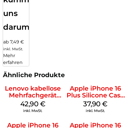
uns
darum!
ab 7,49 €
inkl. MwSt.
Mehr
erfahren
Ähnliche Produkte
Lenovo kabellose
Apple iPhone 16
Mehrfachgerät
Plus Silicone Case
Luna Grey
MagSafe Lake
42,90
€
37,90
€
Green
inkl. MwSt.
inkl. MwSt.
Apple iPhone 16
Apple iPhone 16