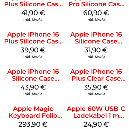
Plus Silicone Case
Pro Silicone Case
MagSafe Stone
MagSafe Stone
41,90
€
60,90
€
Gray
Gray
inkl. MwSt.
inkl. MwSt.
Apple iPhone 16
Apple iPhone 16
Plus Silicone Case
Silicone Case
MagSafe Plum
MagSafe Fuchsia
39,90
€
31,90
€
inkl. MwSt.
inkl. MwSt.
Apple iPhone 16
Apple iPhone 16
Silicone Case
Plus Clear Case
MagSafe Plum
MagSafe
43,90
€
35,90
€
Transparent
inkl. MwSt.
inkl. MwSt.
Apple Magic
Apple 60W USB-C
Keyboard Folio
Ladekabel 1 m
iPad 10.9″ (10.Gen.)
Weiß
293,90
€
24,90
€