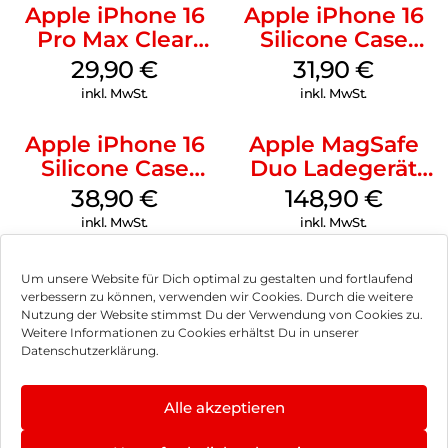
Apple iPhone 16
Apple iPhone 16
Pro Max Clear
Silicone Case
Case MagSafe
MagSafe Fuchsia
29,90
€
31,90
€
Transparent
inkl. MwSt.
inkl. MwSt.
Apple iPhone 16
Apple MagSafe
Silicone Case
Duo Ladegerät
MagSafe
Weiß
38,90
€
148,90
€
Ultramarine
inkl. MwSt.
inkl. MwSt.
Um unsere Website für Dich optimal zu gestalten und fortlaufend
verbessern zu können, verwenden wir Cookies. Durch die weitere
Nutzung der Website stimmst Du der Verwendung von Cookies zu.
Impressum
Weitere Informationen zu Cookies erhältst Du in unserer
Datenschutzerklärung.
AGB
Datenschutz
Alle akzeptieren
Vertrag widerrufen