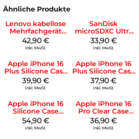
Ähnliche Produkte
Lenovo kabellose
SanDisk
Mehrfachgerät
microSDXC Ultra
Luna Grey
128 GB + Adapter
42,90
€
33,90
€
Mobile
inkl. MwSt.
inkl. MwSt.
Apple iPhone 16
Apple iPhone 16
Plus Silicone Case
Plus Silicone Case
MagSafe Plum
MagSafe Lake
39,90
€
37,90
€
Green
inkl. MwSt.
inkl. MwSt.
Apple iPhone 16
Apple iPhone 16
Silicone Case
Pro Clear Case
MagSafe Black
MagSafe
54,90
€
36,90
€
Transparent
inkl. MwSt.
inkl. MwSt.