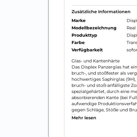
Zusätzliche Informationen
Marke
Disp
Modellbezeichnung
Real
Produkttyp
Disp
Farbe
Tran
Verfügbarkeit
sofo
Glas- und Kantenhärte
Das Displex Panzerglas hat ein
bruch-, und stoßfester als ver
hochwertiges Saphirglas (9H), 
bruch- und stoß-anfälligste Z
spezialgehärtet, durch eine m
absorbierenden Kante (bei Full
aufwendige Produktionsverfah
gegen Schläge, Stöße und Bru
Nutzung.
Mehr lesen
Hüllenfreundlich
Unser Displex Schutzglas wir