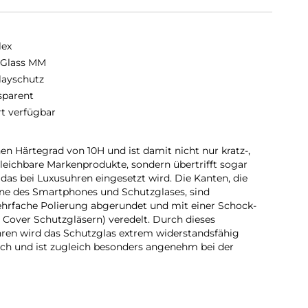
lex
 Glass MM
layschutz
sparent
rt verfügbar
en Härtegrad von 10H und ist damit nicht nur kratz-,
gleichbare Markenprodukte, sondern übertrifft sogar
das bei Luxusuhren eingesetzt wird. Die Kanten, die
one des Smartphones und Schutzglases, sind
ehrfache Polierung abgerundet und mit einer Schock-
 Cover Schutzgläsern) veredelt. Durch dieses
ren wird das Schutzglas extrem widerstandsfähig
ch und ist zugleich besonders angenehm bei der
d bis auf 5/100 mm genau auf die Smartphone Konturen