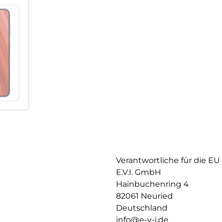
schnell, einfach und exakt. Da
auf dem Display, keine verdec
erst recht keine Blasen unter
Verantwortliche für die EU
E.V.I. GmbH
Hainbuchenring 4
82061 Neuried
Deutschland
info@e-v-i.de