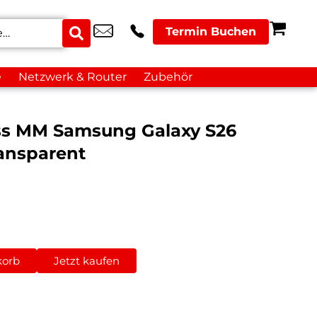
Termin Buchen
e
Netzwerk & Router
Zubehör
ass MM Samsung Galaxy S26
ansparent
korb
Jetzt kaufen