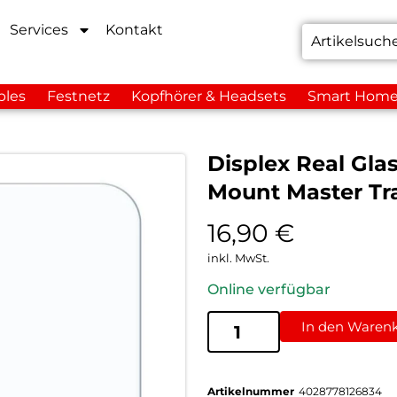
Services
Kontakt
bles
Festnetz
Kopfhörer & Headsets
Smart Hom
Displex Real Gl
Mount Master Tr
16,90
€
inkl. MwSt.
Online verfügbar
In den Waren
Artikelnummer
4028778126834