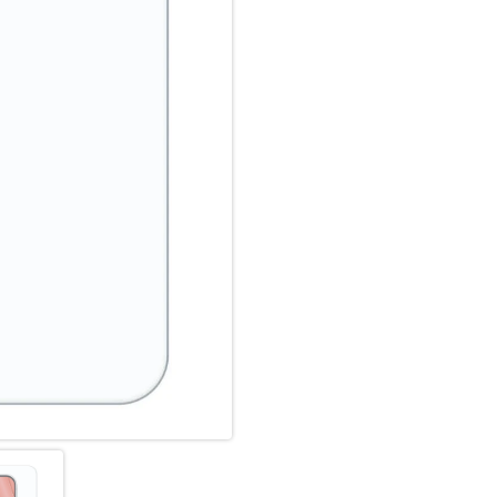
Unser Displex Schutzglas wir
gefertigt und passt somit perf
ultradünn. Somit lassen sich a
Panzerglasfolie benutzen. Du
Glass und Ihrer Lieblingshüll
Anti Fingerprint
Die oberste Schicht unserer 
Coating. Die hydro- und oleop
schmutzabweisend, extrem la
Scrollen. Durch diese Technolo
bleibt auch länger sauber und
Displex Screen Protector unte
Fingerprint-Sensoren aller Sm
Hochleistungs-Silikon
Nach der Montage des Schutzgl
Haft-Eigenschaften und eine kl
zuverlässig hält, ist das Sili
Hersteller angepasst. Auch die 
Displayschutzfolie können Si
und Farbtreue genießen.