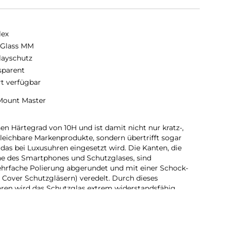
lex
 Glass MM
layschutz
sparent
rt verfügbar
Mount Master
en Härtegrad von 10H und ist damit nicht nur kratz-,
gleichbare Markenprodukte, sondern übertrifft sogar
das bei Luxusuhren eingesetzt wird. Die Kanten, die
ne des Smartphones und Schutzglases, sind
ehrfache Polierung abgerundet und mit einer Schock-
 Cover Schutzgläsern) veredelt. Durch dieses
ren wird das Schutzglas extrem widerstandsfähig
ch und ist zugleich besonders angenehm bei der