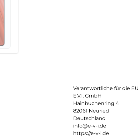
Einfaches, blasenfreies Aufbri
Mit dem EASY-ON Mount Master
schnell, einfach und exakt. Da
auf dem Display, keine verdec
erst recht keine Blasen unter
Verantwortliche für die EU
E.V.I. GmbH
Hainbuchenring 4
82061 Neuried
Deutschland
info@e-v-i.de
https://e-v-i.de