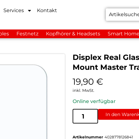
Services
Kontakt
bles
Festnetz
Kopfhörer & Headsets
Smart Hom
Displex Real Gl
Mount Master Tr
19,90
€
inkl. MwSt.
Online verfügbar
In den Waren
Artikelnummer
4028778126841