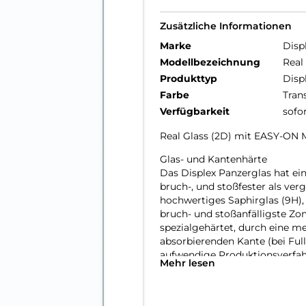
Zusätzliche Informationen
Marke
Disp
Modellbezeichnung
Real
Produkttyp
Disp
Farbe
Tran
Verfügbarkeit
sofo
Real Glass (2D) mit EASY-ON 
Glas- und Kantenhärte
Das Displex Panzerglas hat ein
bruch-, und stoßfester als ver
hochwertiges Saphirglas (9H), 
bruch- und stoßanfälligste Zo
spezialgehärtet, durch eine m
absorbierenden Kante (bei Full
aufwendige Produktionsverfah
Mehr lesen
gegen Schläge, Stöße und Bru
Nutzung.
Hüllenfreundlich