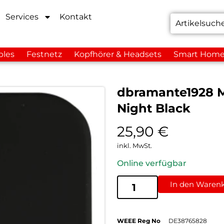
Services
Kontakt
bles
Festnetz
Kopfhörer & Headsets
Smart Hom
dbramante1928 M
Night Black
25,90
€
inkl. MwSt.
Online verfügbar
In den Waren
WEEE Reg No
DE38765828