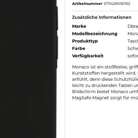
Artikelnummer
5711428018762
Zusätzliche Informationen
Marke
Dbr
Modellbezeichnung
Mon
Produkttyp
Tasc
Farbe
Schw
Verfügbarkeit
sofo
Monaco ist ein stoßfestes, gri
Kunststoffen hergestellt wird. 
anfühlt, denn diese Schutzhüll
leicht zu drückenden Tasten 
Bildschirm bietet Monaco umfa
MagSafe-Magnet sorgt für müh