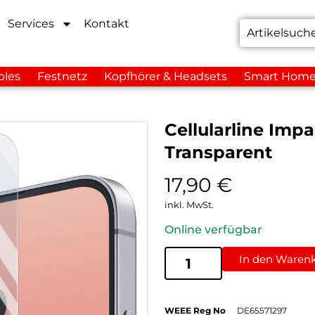
Services
Kontakt
bles
Festnetz
Kopfhörer & Headsets
Smart Hom
Cellularline Imp
Transparent
17,90
€
inkl. MwSt.
Online verfügbar
In den Waren
WEEE Reg No
DE65571297