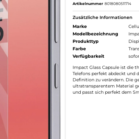
Artikelnummer
8018080511714
Zusätzliche Informationen
Marke
Cellu
Modellbezeichnung
Impa
Produkttyp
Disp
Farbe
Tran
Verfügbarkeit
sofo
Impact Glass Capsule ist die 
Telefons perfekt abdeckt und d
Definition zu verändern. Die g
ultratransparentem Material ge
und passt sich perfekt dem Sm