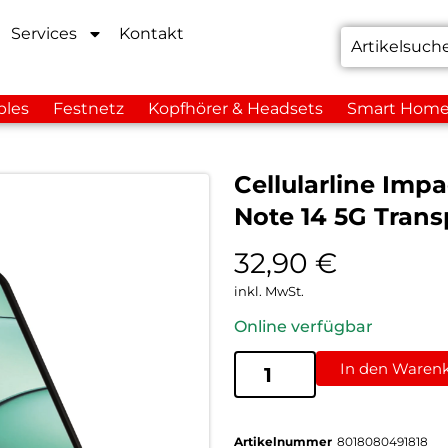
Services
Kontakt
bles
Festnetz
Kopfhörer & Headsets
Smart Hom
Cellularline Imp
Note 14 5G Trans
32,90
€
inkl. MwSt.
Online verfügbar
In den Waren
Artikelnummer
8018080491818