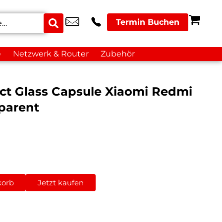
Termin Buchen
e
Netzwerk & Router
Zubehör
act Glass Capsule Xiaomi Redmi
parent
korb
Jetzt kaufen