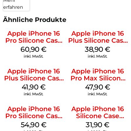
Mehr
erfahren
Ähnliche Produkte
Apple iPhone 16
Apple iPhone 16
Pro Silicone Case
Plus Silicone Case
MagSafe Stone
MagSafe Denim
60,90
€
38,90
€
Gray
inkl. MwSt.
inkl. MwSt.
Apple iPhone 16
Apple iPhone 16
Plus Silicone Case
Pro Max Silicone
MagSafe Stone
Case MagSafe
41,90
€
47,90
€
Gray
Black
inkl. MwSt.
inkl. MwSt.
Apple iPhone 16
Apple iPhone 16
Pro Silicone Case
Silicone Case
MagSafe Black
MagSafe Fuchsia
54,90
€
31,90
€