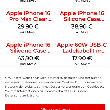
inkl. MwSt.
inkl. MwSt.
Apple iPhone 16
Apple iPhone 16
Pro Max Clear
Silicone Case
Case MagSafe
MagSafe
29,90
€
38,90
€
Transparent
Ultramarine
inkl. MwSt.
inkl. MwSt.
Apple iPhone 16
Apple 60W USB-C
Silicone Case
Ladekabel 1 m
MagSafe Plum
Weiß
43,90
€
17,90
€
inkl. MwSt.
inkl. MwSt.
Um unsere Website für Dich optimal zu gestalten und fortlaufend
verbessern zu können, verwenden wir Cookies. Durch die weitere
Nutzung der Website stimmst Du der Verwendung von Cookies zu.
Impressum
Weitere Informationen zu Cookies erhältst Du in unserer
Datenschutzerklärung.
AGB
Datenschutz
Alle akzeptieren