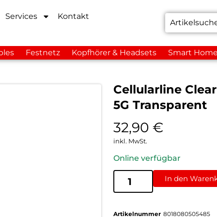
Services
Kontakt
bles
Festnetz
Kopfhörer & Headsets
Smart Hom
Cellularline Cle
5G Transparent
32,90
€
inkl. MwSt.
Online verfügbar
In den Waren
Artikelnummer
8018080505485