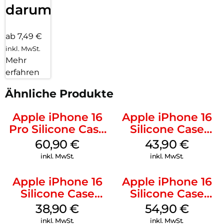
darum!
ab 7,49 €
inkl. MwSt.
Mehr
erfahren
Ähnliche Produkte
Apple iPhone 16
Apple iPhone 16
Pro Silicone Case
Silicone Case
MagSafe Stone
MagSafe Plum
60,90
€
43,90
€
Gray
inkl. MwSt.
inkl. MwSt.
Apple iPhone 16
Apple iPhone 16
Silicone Case
Silicone Case
MagSafe
MagSafe Lake
38,90
€
54,90
€
Ultramarine
Green
inkl. MwSt.
inkl. MwSt.