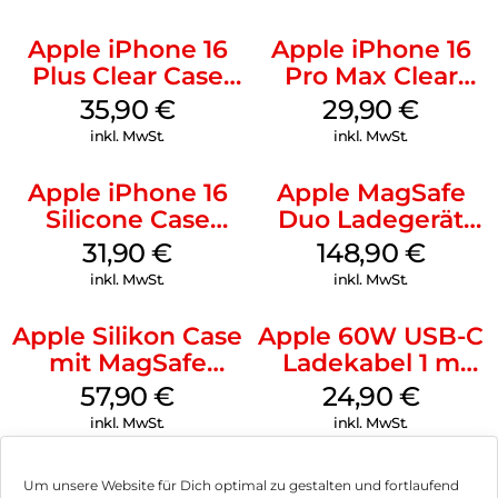
Apple iPhone 16
Apple iPhone 16
Plus Clear Case
Pro Max Clear
MagSafe
Case MagSafe
35,90
€
29,90
€
Transparent
Transparent
inkl. MwSt.
inkl. MwSt.
Apple iPhone 16
Apple MagSafe
Silicone Case
Duo Ladegerät
MagSafe Fuchsia
Weiß
31,90
€
148,90
€
inkl. MwSt.
inkl. MwSt.
Apple Silikon Case
Apple 60W USB-C
mit MagSafe
Ladekabel 1 m
iPhone 14 Pro
Weiß
57,90
€
24,90
€
(PRODUCT)RED
inkl. MwSt.
inkl. MwSt.
Um unsere Website für Dich optimal zu gestalten und fortlaufend