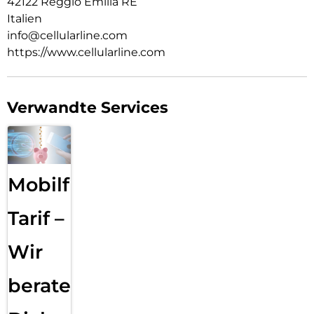
42122 Reggio Emilia RE
Italien
info@cellularline.com
https://www.cellularline.com
Verwandte Services
Mobilfunk
Tarif –
Wir
beraten