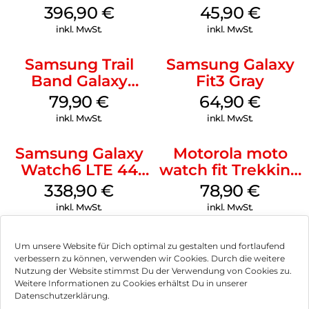
mm Green
S/M Galaxy
396,90
€
45,90
€
Watch7 Cream
inkl. MwSt.
inkl. MwSt.
Samsung Trail
Samsung Galaxy
Band Galaxy
Fit3 Gray
Watch Ultra
79,90
€
64,90
€
Orange
inkl. MwSt.
inkl. MwSt.
Samsung Galaxy
Motorola moto
Watch6 LTE 44
watch fit Trekking
mm Graphite
Green
338,90
€
78,90
€
inkl. MwSt.
inkl. MwSt.
Um unsere Website für Dich optimal zu gestalten und fortlaufend
verbessern zu können, verwenden wir Cookies. Durch die weitere
Nutzung der Website stimmst Du der Verwendung von Cookies zu.
Impressum
Weitere Informationen zu Cookies erhältst Du in unserer
Datenschutzerklärung.
AGB