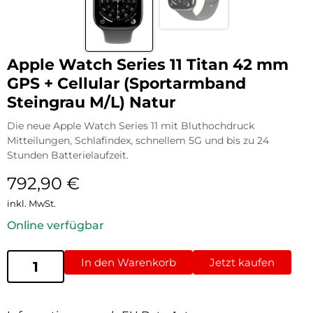
Apple Watch Series 11 Titan 42 mm
GPS + Cellular (Sportarmband
Steingrau M/L) Natur
Die neue Apple Watch Series 11 mit Bluthochdruck
Mitteilungen, Schlafindex, schnellem 5G und bis zu 24
Stunden Batterielaufzeit.
792,90
€
inkl. MwSt.
Online verfügbar
In den Warenkorb
Jetzt kaufen