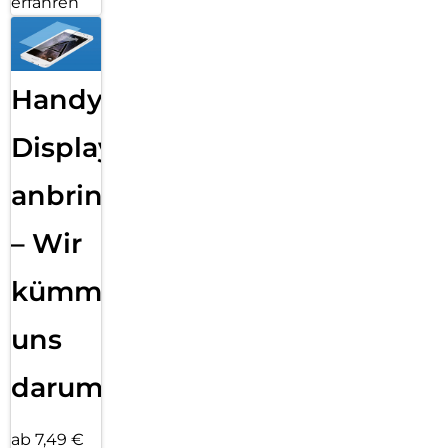
erfahren
Handy
Displayfolie
anbringen
– Wir
kümmern
uns
darum!
ab 7,49 €