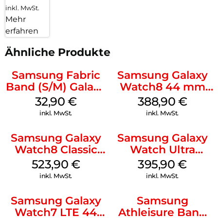
inkl. MwSt.
Mehr
erfahren
Ähnliche Produkte
Samsung Fabric
Samsung Galaxy
Band (S/M) Galaxy
Watch8 44 mm
Watch8/Watch8
Graphite
32,90
€
388,90
€
Classic Red
inkl. MwSt.
inkl. MwSt.
Samsung Galaxy
Samsung Galaxy
Watch8 Classic
Watch Ultra
White
Titanium Gray
523,90
€
395,90
€
inkl. MwSt.
inkl. MwSt.
Samsung Galaxy
Samsung
Watch7 LTE 44
Athleisure Band