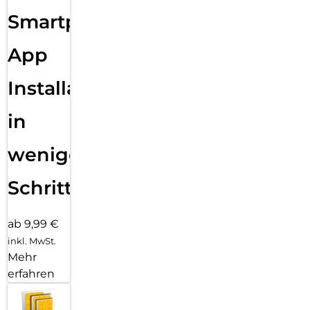
Sende eine Textnachricht, ruf jemanden an, lade Musik und
Smartphone
Podcasts und kontaktiere den Notruf – alles ohne dein
iPhone. Und jetzt bist du mit schnellem 5G unterwegs noch
besser verbunden.
App
Installation
in
wenigen
Schritten
ab 9,99 €
inkl. MwSt.
Mehr
erfahren