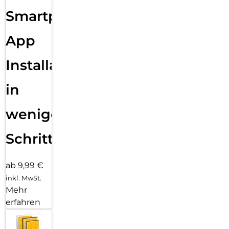
Sende eine Textnachricht, nimm einen Anruf an, hör Musik,
Smartphone
verwende Siri und erhalte Mitteilungen. Die Series 11 (GPS)
funktioniert mit deinem iPhone und im WLAN, damit du in
Verbindung bleibst.
App
Installation
in
wenigen
Schritten
ab 9,99 €
inkl. MwSt.
Mehr
erfahren