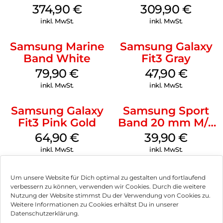
mm Cream
Silver
374,90
€
309,90
€
inkl. MwSt.
inkl. MwSt.
Samsung Marine
Samsung Galaxy
Band White
Fit3 Gray
79,90
€
47,90
€
inkl. MwSt.
inkl. MwSt.
Samsung Galaxy
Samsung Sport
Fit3 Pink Gold
Band 20 mm M/L
Galaxy Watch4
64,90
€
39,90
€
Serie Graphite
inkl. MwSt.
inkl. MwSt.
Um unsere Website für Dich optimal zu gestalten und fortlaufend
verbessern zu können, verwenden wir Cookies. Durch die weitere
Nutzung der Website stimmst Du der Verwendung von Cookies zu.
Impressum
Weitere Informationen zu Cookies erhältst Du in unserer
Datenschutzerklärung.
AGB