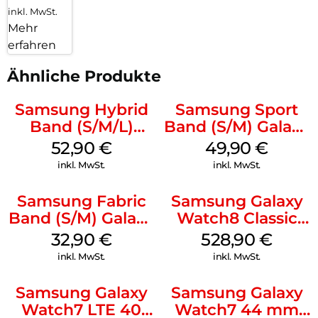
inkl. MwSt.
Mehr
erfahren
Ähnliche Produkte
Samsung Hybrid
Samsung Sport
Band (S/M/L)
Band (S/M) Galaxy
Galaxy
Watch8/Watch8
52,90
€
49,90
€
Watch8/Watch8
Classic White
inkl. MwSt.
inkl. MwSt.
Classic White
Samsung Fabric
Samsung Galaxy
Band (S/M) Galaxy
Watch8 Classic
Watch8/Watch8
Black
32,90
€
528,90
€
Classic Red
inkl. MwSt.
inkl. MwSt.
Samsung Galaxy
Samsung Galaxy
Watch7 LTE 40
Watch7 44 mm