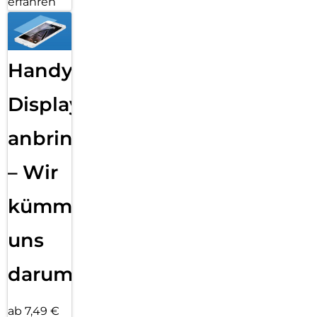
erfahren
Handy
Displayfolie
anbringen
– Wir
kümmern
uns
darum!
ab 7,49 €