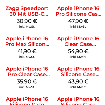
Zagg Speedport
Apple iPhone 16
30 Mit USB-C
Pro Silicone Case
Kabel Weiß
MagSafe Denim
30,90
€
47,90
€
inkl. MwSt.
inkl. MwSt.
Apple iPhone 16
Apple iPhone 16
Pro Max Silicone
Clear Case
Case MagSafe
MagSafe
41,90
€
54,90
€
Ultramarine
Transparent
inkl. MwSt.
inkl. MwSt.
Apple iPhone 16
Apple iPhone 16
Pro Clear Case
Silicone Case
MagSafe
MagSafe Plum
35,90
€
43,90
€
Transparent
inkl. MwSt.
inkl. MwSt.
Apple iPhone 16
Apple iPhone 16
Silicone Case
Silicone Case