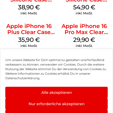
MagSafe
MagSafe Black
38,90
€
54,90
€
Ultramarine
inkl. MwSt.
inkl. MwSt.
Apple iPhone 16
Apple iPhone 16
Plus Clear Case
Pro Max Clear
MagSafe
Case MagSafe
35,90
€
29,90
€
Transparent
Transparent
inkl. MwSt.
inkl. MwSt.
Um unsere Website für Dich optimal zu gestalten und fortlaufend
verbessern zu können, verwenden wir Cookies. Durch die weitere
Nutzung der Website stimmst Du der Verwendung von Cookies zu.
Impressum
Weitere Informationen zu Cookies erhältst Du in unserer
Datenschutzerklärung.
AGB
Datenschutz
Alle akzeptieren
Vertrag widerrufen
Nur erforderliche akzeptieren
Hinweis zur Batterieentsorgung