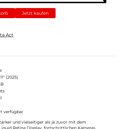
korb
Jetzt kaufen
ta Act
e
11" (2025)
GB
ets
ll
rt verfügbar
stärker und vielseitiger als je zuvor mit dem
iquid Retina Display, fortschrittlichen Kameras,