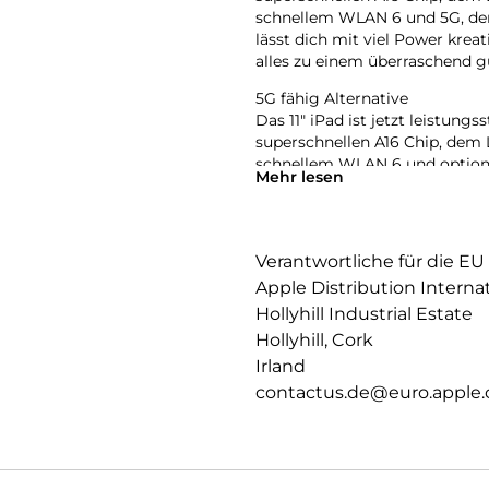
schnellem WLAN 6 und 5G, dem
lässt dich mit viel Power krea
alles zu einem überraschend g
5G fähig Alternative
Das 11″ iPad ist jetzt leistungs
superschnellen A16 Chip, dem L
schnellem WLAN 6 und optiona
Mehr lesen
Farben. Es lässt dich mit viel 
und das alles zu einem überra
Nicht-5G und nur WLAN Altern
Verantwortliche für die EU
Das 11″ iPad ist jetzt leistungs
Apple Distribution Interna
superschnellen A16 Chip, dem L
schnellem WLAN 6, dem USB-C A
Hollyhill Industrial Estate
mit viel Power kreativ sein, in
Hollyhill, Cork
einem überraschend günstigen
Irland
11 LIQUID RETINA DISPLAY – Da
contactus.de@euro.apple
Filme anzusehen oder dein näc
Display an die Farbtemperatur
PERFORMANCE UND SPEICHERPLA