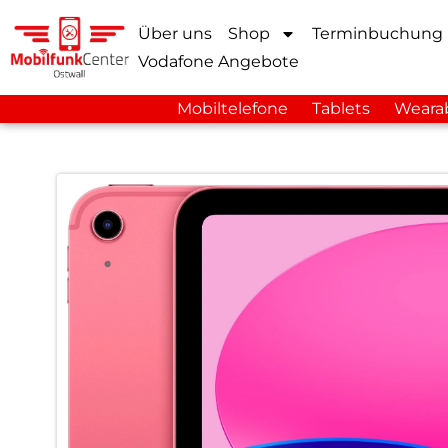
Über uns
Shop
Terminbuchung
Vodafone Angebote
Mobiltelefone
Tablets
Weara