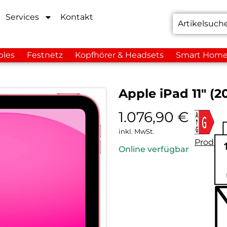
Services
Kontakt
bles
Festnetz
Kopfhörer & Headsets
Smart Hom
Apple iPad 11″ (2
1.076,90
€
inkl. MwSt.
Produkt
Online verfügbar