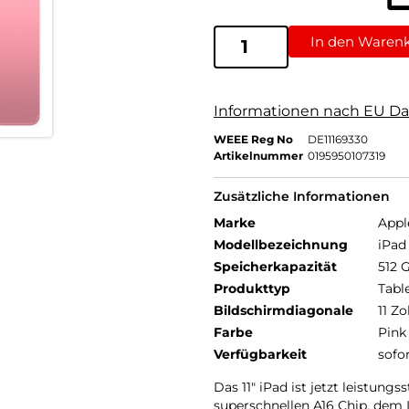
In den Waren
Informationen nach EU Da
WEEE Reg No
DE11169330
Artikelnummer
0195950107319
Zusätzliche Informationen
Marke
Appl
Modellbezeichnung
iPad 
Speicherkapazität
512 
Produkttyp
Tabl
Bildschirmdiagonale
11 Zo
Farbe
Pink
Verfügbarkeit
sofo
Das 11″ iPad ist jetzt leistungs
superschnellen A16 Chip, dem L