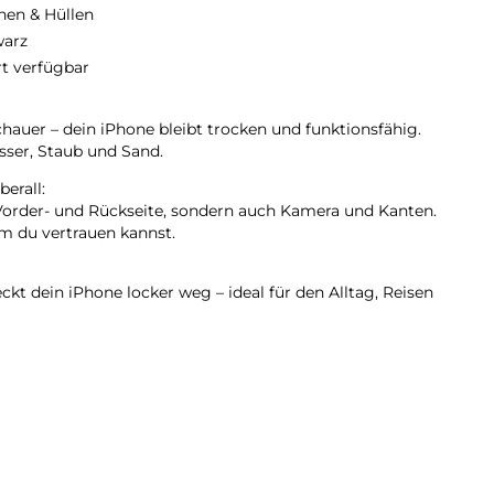
hen & Hüllen
arz
rt verfügbar
auer – dein iPhone bleibt trocken und funktionsfähig.
sser, Staub und Sand.
erall:
 Vorder- und Rückseite, sondern auch Kamera und Kanten.
 du vertrauen kannst.
eckt dein iPhone locker weg – ideal für den Alltag, Reisen
rafenster sorgt für scharfe Bilder unter Wasser –
euer.