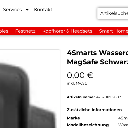
Services
Kontakt
bles
Festnetz
Kopfhörer & Headsets
Smart Hom
4Smarts Wasserdi
MagSafe Schwar
0,00
€
inkl. MwSt.
Artikelnummer
4252011912087
Zusätzliche Informationen
Marke
4Sm
Modellbezeichnung
Wass