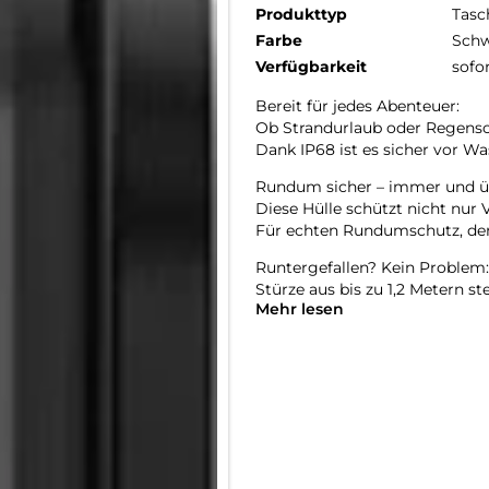
Produkttyp
Tasc
Farbe
Schw
Verfügbarkeit
sofo
Bereit für jedes Abenteuer:
Ob Strandurlaub oder Regensch
Dank IP68 ist es sicher vor Wa
Rundum sicher – immer und üb
Diese Hülle schützt nicht nur
Für echten Rundumschutz, dem
Runtergefallen? Kein Problem:
Stürze aus bis zu 1,2 Metern st
Mehr lesen
und Action-Momente.
Tauch ein – mit klarer Sicht:
Das speziell beschichtete Kame
perfekt für Pool, Meer & Abent