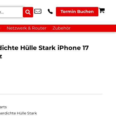
Termin Buchen
e
Netzwerk & Router
Zubehör
chte Hülle Stark iPhone 17
z
arts
erdichte Hülle Stark