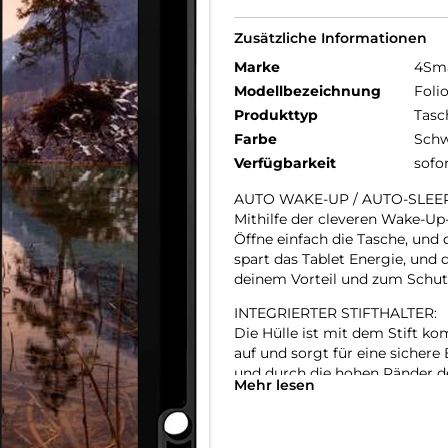
Zusätzliche Informationen
Marke
4Sm
Modellbezeichnung
Foli
Produkttyp
Tasc
Farbe
Schw
Verfügbarkeit
sofo
AUTO WAKE-UP / AUTO-SLEE
Mithilfe der cleveren Wake-Up-
Öffne einfach die Tasche, und 
spart das Tablet Energie, und d
deinem Vorteil und zum Schut
INTEGRIERTER STIFTHALTER:
Die Hülle ist mit dem Stift ko
auf und sorgt für eine sichere 
und durch die hohen Ränder d
Mehr lesen
geschützt.
MEHRSTUFIGE STANDFUNKTI
Die Folio-Schutzhülle ermögli