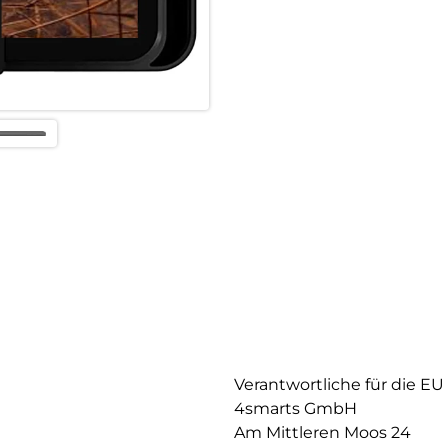
Betrachtungswinkeln für den 
Betrachtungswinkel entsprech
sind somit praktisch und komfo
ständig in der Hand halten zu
komfortabler und ermöglicht e
Filmwiedergabe.
Verantwortliche für die EU
4smarts GmbH
Am Mittleren Moos 24