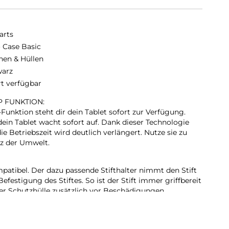
arts
o Case Basic
hen & Hüllen
arz
rt verfügbar
P FUNKTION:
Funktion steht dir dein Tablet sofort zur Verfügung.
dein Tablet wacht sofort auf. Dank dieser Technologie
ie Betriebszeit wird deutlich verlängert. Nutze sie zu
z der Umwelt.
mpatibel. Der dazu passende Stifthalter nimmt den Stift
Befestigung des Stiftes. So ist der Stift immer griffbereit
er Schutzhülle zusätzlich vor Beschädigungen
ON:
cht eine stabile Nutzung des Geräts mit zwei