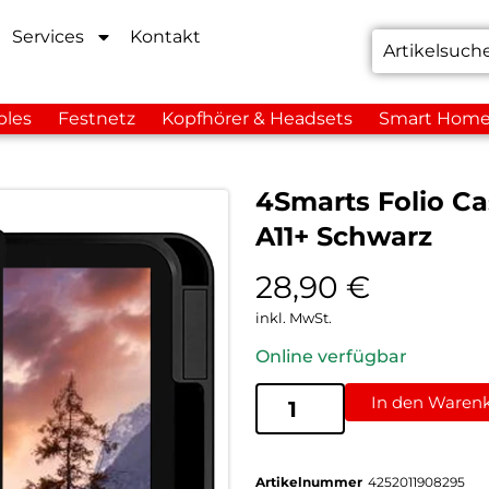
Services
Kontakt
bles
Festnetz
Kopfhörer & Headsets
Smart Hom
4Smarts Folio Ca
A11+ Schwarz
28,90
€
inkl. MwSt.
Online verfügbar
In den Waren
Artikelnummer
4252011908295