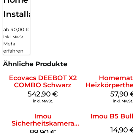
Installation
ab 40,00 €
inkl. MwSt.
Mehr
erfahren
Ähnliche Produkte
Ecovacs DEEBOT X2
Homemati
COMBO Schwarz
Heizkörperth
Weiß
542,90
€
57,90
inkl. MwSt.
inkl. MwSt.
Imou
Imou B5 Bul
Sicherheitskamera
14,90
Draußen IPC-F42EAP
89,90
€