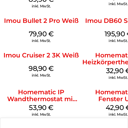
Geschoss Weiß
inkl. MwSt.
inkl. MwSt.
Imou Bullet 2 Pro Weiß
Imou DB60 S
79,90
€
195,90
inkl. MwSt.
inkl. MwSt.
Imou Cruiser 2 3K Weiß
Homemati
Heizkörperth
98,90
€
Basic W
32,90
inkl. MwSt.
inkl. MwSt.
Homematic IP
Homemati
Wandthermostat mit
Fenster 
Luftfeuchtigkeitssensor
Türkontakt 
53,90
€
42,90
Weiß
Weiß
inkl. MwSt.
inkl. MwSt.