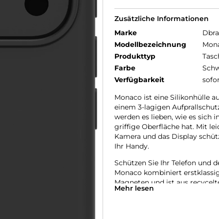
Zusätzliche Informationen
Marke
Dbr
Modellbezeichnung
Mona
Produkttyp
Tasc
Farbe
Schw
Verfügbarkeit
sofo
Monaco ist eine Silikonhülle a
einem 3-lagigen Aufprallschu
werden es lieben, wie es sich i
griffige Oberfläche hat. Mit l
Kamera und das Display schüt
Ihr Handy.
Schützen Sie Ihr Telefon und d
Monaco kombiniert erstklassi
Magneten und ist aus recycelte
Mehr lesen
sich sowohl durch ihre Funktio
Hergestellt aus recycelten Mate
Jede Monaco Hülle besteht aus