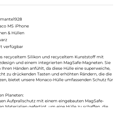
amante1928
co MS iPhone
hen & Hüllen
arz
rt verfügbar
us recyceltem Silikon und recyceltem Kunststoff mit
tzdesign und einem integrierten MagSafe-Magneten. Sie
n Ihren Händen anfühlt, da diese Hülle eine superweiche,
eicht zu drückenden Tasten und erhöhten Rändern, die die
zen, bietet unsere Monaco-Hülle umfassenden Schutz für
en Planeten:
gen Aufprallschutz mit einem eingebauten MagSafe-
n Materialien gefertigt, um eine Hülle zu schaffen, die
n als auch durch ihre Haptik auszeichnet.
rialien:
 recyceltem Silikon und GRS-zertifiziertem, recyceltem