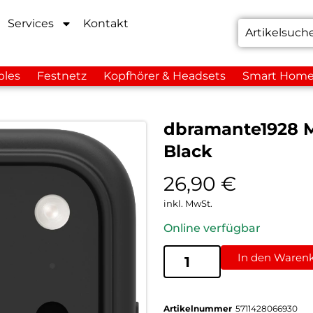
Services
Kontakt
bles
Festnetz
Kopfhörer & Headsets
Smart Hom
dbramante1928 M
Black
26,90
€
inkl. MwSt.
Online verfügbar
In den Waren
Artikelnummer
5711428066930