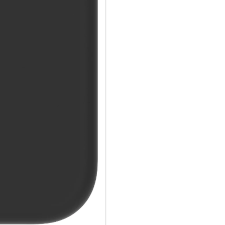
Kunststoff und trägt dazu bei
Plastikflaschen belastet wird. 
Rutschfestes Material mit su
Genießen Sie eine Hülle, die a
Monaco verfügt über eine rutsc
zu einem Vergnügen macht.
3-Schicht-Aufprallschutz:
Das mit einem 3-lagigen Aufp
Schutz gegen Stürze und behäl
außerdem über ein Mikrofaserf
bietet, während die erhöhten 
MagSafe-Kompatibilität:
Der integrierte MagSafe-Magn
Zubehör und kabellosem Lade